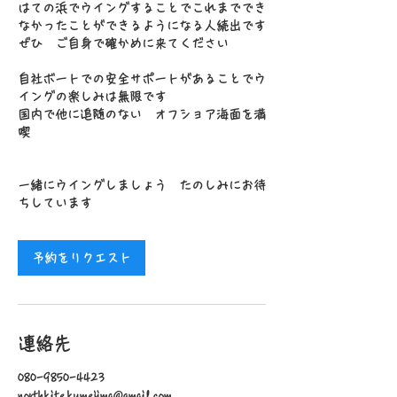
はての浜でウイングすることでこれまででき
なかったことができるようになる人続出です
ぜひ ご自身で確かめに来てください
自社ボートでの安全サポートがあることでウ
イングの楽しみは無限です
国内で他に追随のない オフショア海面を満
喫
一緒にウイングしましょう たのしみにお待
予約をリクエスト
連絡先
080-9850-4423
northkite.kumejima@gmail.com