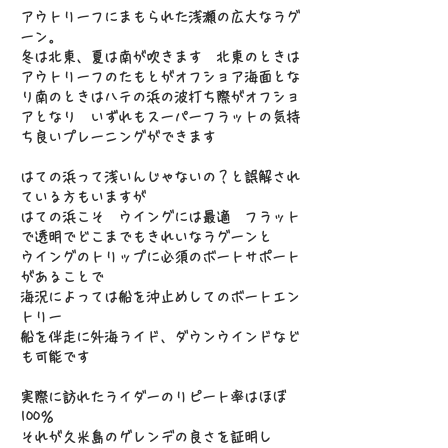
アウトリーフにまもられた浅瀬の広大なラグ
ーン。
冬は北東、夏は南が吹きます 北東のときは
アウトリーフのたもとがオフショア海面とな
り南のときはハテの浜の波打ち際がオフショ
アとなり いずれもスーパーフラットの気持
ち良いプレーニングができます
はての浜って浅いんじゃないの？と誤解され
ている方もいますが
はての浜こそ ウイングには最適 フラット
で透明でどこまでもきれいなラグーンと
ウイングのトリップに必須のボートサポート
があることで
海況によっては船を沖止めしてのボートエン
トリー
船を伴走に外海ライド、ダウンウインドなど
も可能です
実際に訪れたライダーのリピート率はほぼ
100％
それが久米島のゲレンデの良さを証明し