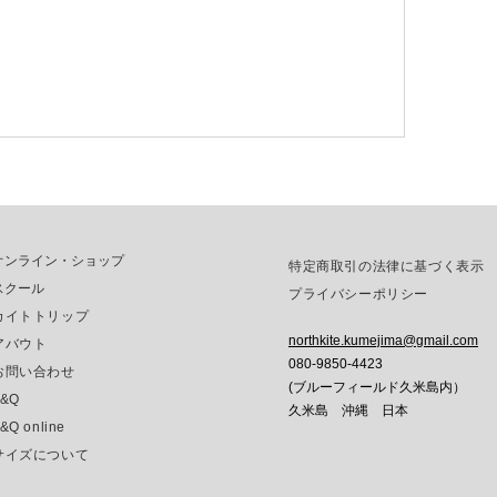
オンライン・ショップ
特定商取引の法律に基づく表示
スクール
プライバシーポリシー
カイトトリップ
northkite.kumejima@gmail.com
アバウト
080-9850-4423
お問い合わせ
(ブルーフィールド久米島内）
F&Q
​久米島 沖縄 日本
&Q online
サイズについて